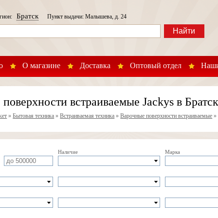
Братск
егион:
Пункт выдачи: Малышева, д. 24
Найти
о
О магазине
Доставка
Оптовый отдел
Наши
 поверхности встраиваемые Jackys в Братс
кет
»
Бытовая техника
»
Встраиваемая техника
»
Варочные поверхности встраиваемые
Наличие
Марка