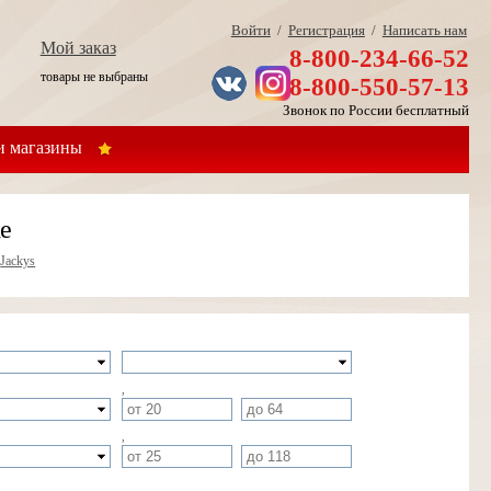
Войти
/
Регистрация
/
Написать нам
Мой заказ
8-800-234-66-52
товары не выбраны
8-800-550-57-13
Звонок по России бесплатный
 магазины
ке
»
Jackys
,
,