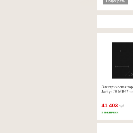
Подобрать
Электрическая вар
Jackys JH MB67 ч
41 403
руб
в наличии