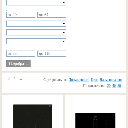
,
,
Подобрать
1
2
→
Сортировать по:
Популярности
Цене
Наименованию
Показывать по:
20
40
80