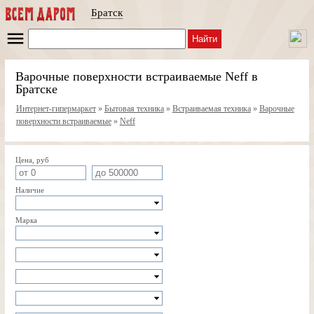
Братск
Найти
Варочные поверхности встраиваемые Neff в
Братске
Интернет-гипермаркет
»
Бытовая техника
»
Встраиваемая техника
»
Варочные
поверхности встраиваемые
»
Neff
Цена, руб
Наличие
Марка