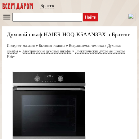
Братск
Найти
Духовой шкаф HAIER HOQ-K5AAN3BX в Братске
Интернет-магазин
»
Бытовая техника
»
Встраиваемая техника
»
Духовые
шкафы
»
Электрические духовые шкафы
»
Электрические духовые шкафы
Haier