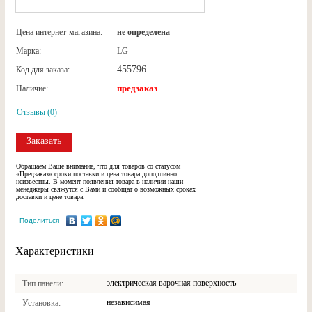
Цена интернет-магазина:
не определена
Марка:
LG
455796
Код для заказа:
предзаказ
Наличие:
Отзывы (0)
Заказать
Обращаем Ваше внимание, что для товаров со статусом
«Предзаказ» сроки поставки и цена товара доподлинно
неизвестны. В момент появления товара в наличии наши
менеджеры свяжутся с Вами и сообщат о возможных сроках
доставки и цене товара.
Поделиться
Характеристики
электрическая варочная поверхность
Тип панели
независимая
Установка