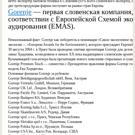
нетто экспортер бытовой техники в Словении (93% всего словенского экспорта), е
две трети продукции фирмы поступает на рынки стран Европы.
Gorenje
— первая словенская компания,
соответствии с Европейской Схемой эко
аудирования (EMAS).
Немаловажный факт: Gorenje как победитель в номинации «Самое экологичное пре
экологии — «European Awards for the Environment»), которую присуждает Европейс
30 августа 2004 г. в Праге была проведена элитная презентация Gorenje для дело
замке Храдчаны, возведенном в начале ХХ века выдающимся словенским архите
Кульминацией гала-вечера была презентация нового поколения стиральных и су
Gorenje Premium Touch — совместно с Президентом правления фирмы Gorenjе гос
модель Ева Херцигова.
Основные филиалы Gorenje за рубежом:
Gorenje Beteiligungsgesellschaft mbH, Вена, Австрия
Gorenje Vertriebs GmbH, Мюнхен, Германия
Gorenje UK Ltd., Лондон, Великобритания
Gorenje Pacific Pty. Limited, Сев. Парраматта, Австралия
Gorenje Budapest Kft, Будапешт, Венгрия
Gorenje France S.a., Леваллуа — Перре Седекс, Франция
Gorenje Körting Italia S.r.l., Триест, Италия
Gorenje Skandinavien A/S, Редевр, Дания
Gorenje spol. s r.o., Прага, Чешская Республика
Gorenje Slovakia spol s r.o., Пьештяны, Словакия
Gorenje Polska Sp.zo.o., Прушкув, Польша
Gorenje USA Inc., Кастл Рок, Колорадо, США