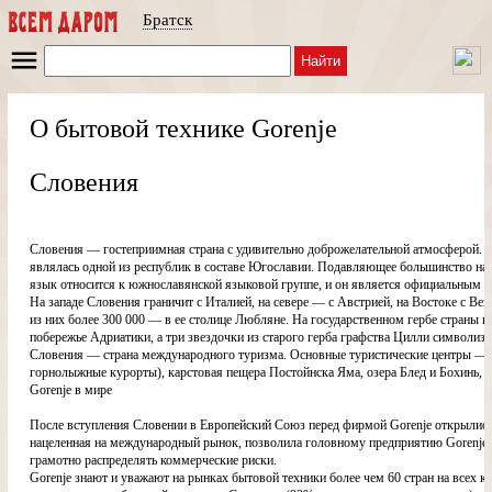
Братск
Найти
О бытовой технике Gorenje
Словения
Словения — гостеприимная страна с удивительно доброжелательной атмосферой. Н
являлась одной из республик в составе Югославии. Подавляющее большинство нас
язык относится к южнославянской языковой группе, и он является официальным 
На западе Словения граничит с Италией, на севере — с Австрией, на Востоке с Вен
из них более 300 000 — в ее столице Любляне. На государственном гербе страны 
побережье Адриатики, а три звездочки из старого герба графства Цилли символиз
Словения — страна международного туризма. Основные туристические центры — 
горнолыжные курорты), карстовая пещера Постойнска Яма, озера Блед и Бохинь, 
Gorenje в мире
После вступления Словении в Европейский Союз перед фирмой Gorenje открылись 
нацеленная на международный рынок, позволила головному предприятию Gorenje
грамотно распределять коммерческие риски.
Gorenje знают и уважают на рынках бытовой техники более чем 60 стран на всех 